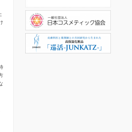
た
け
待
方
な
。