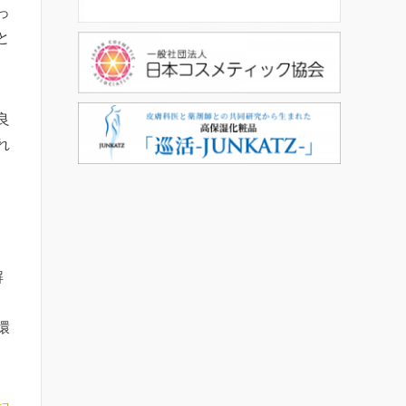
っ
と
良
れ
解
環